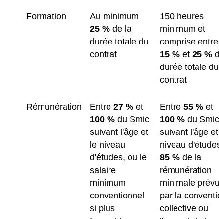
Formation
Au minimum
150 heures
25 %
de la
minimum et
durée totale du
comprise entre
contrat
15 %
et
25 %
d
durée totale du
contrat
Rémunération
Entre
27 %
et
Entre
55 %
et
100 %
du
Smic
100 %
du
Smic
suivant l'âge et
suivant l'âge et
le niveau
niveau d'étude
d'études, ou le
85 %
de la
salaire
rémunération
minimum
minimale prév
conventionnel
par la conventi
si plus
collective ou