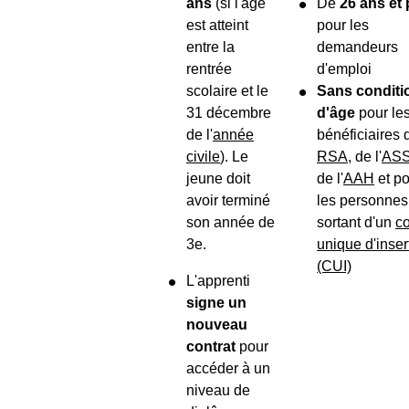
ans
(si l'âge
De
26 ans et 
est atteint
pour les
entre la
demandeurs
rentrée
d'emploi
scolaire et le
Sans conditi
31 décembre
d'âge
pour le
de l'
année
bénéficiaires 
civile
). Le
RSA
, de l'
AS
jeune doit
de l'
AAH
et po
avoir terminé
les personnes
son année de
sortant d'un
co
3
e
.
unique d'inser
(CUI)
L'apprenti
signe un
nouveau
contrat
pour
accéder à un
niveau de