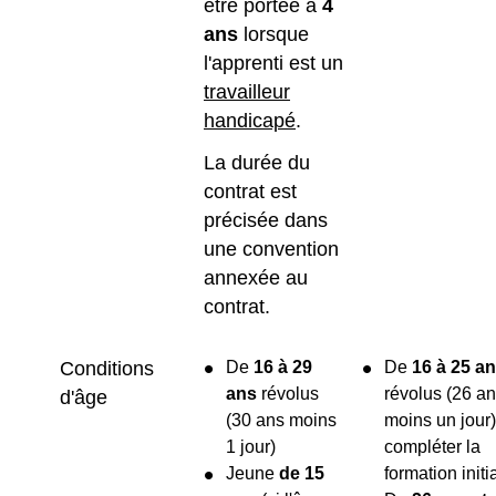
être portée à
4
ans
lorsque
l'apprenti est un
travailleur
handicapé
.
La durée du
contrat est
précisée dans
une convention
annexée au
contrat.
Conditions
De
16 à 29
De
16 à 25 a
ans
révolus
révolus (26 a
d'âge
(30 ans moins
moins un jour)
1 jour)
compléter la
Jeune
de 15
formation initi