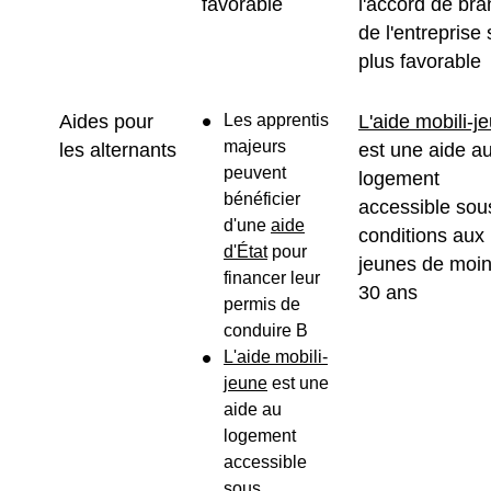
favorable
l'accord de br
de l'entreprise 
plus favorable
Aides pour
Les apprentis
L'aide mobili-j
majeurs
les alternants
est une aide a
peuvent
logement
bénéficier
accessible sou
d'une
aide
conditions aux
d'État
pour
jeunes de moi
financer leur
30 ans
permis de
conduire B
L'aide mobili-
jeune
est une
aide au
logement
accessible
sous