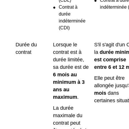
(CDL)
Contrat à dur
Contrat à
indéterminée 
durée
indéterminée
(CDI)
Durée du
Lorsque le
S'il s'agit d'un
contrat
contrat est à
la
durée mini
durée limitée,
est comprise
sa durée est de
entre 6 et 12 
6 mois au
Elle peut être
minimum à 3
allongée jusqu
ans au
mois
dans
maximum
.
certaines situa
La durée
maximale du
contrat peut