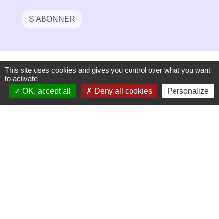
S'ABONNER
This site uses cookies and gives you control over what you want
to activate
OK, accept all
Deny all cookies
Personalize
Secrétariat de mairie
Mairie de Mirmande
13 rue du Boulanger
26270 Mirmande - FRANCE
+33 4 75 63 03 90