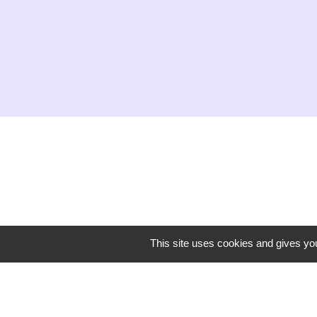
Secrétariat de mairie
This site uses cookies and gives you
Mairie de Mirmande
13 rue du Boulanger
26270 Mirmande - FRANCE