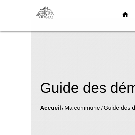
home
Guide des dé
Accueil
Ma commune
Guide des 
/
/