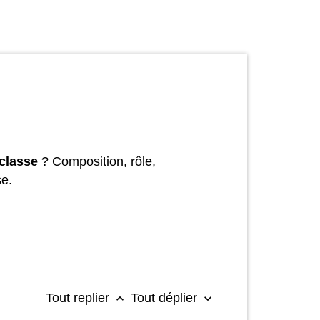
 classe
? Composition, rôle,
se.
Tout replier
Tout déplier
keyboard_arrow_up
keyboard_arrow_down