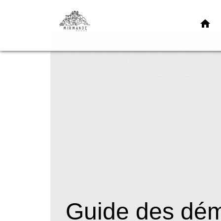
home
Guide des dé