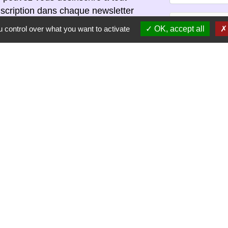
scription dans chaque newsletter
 control over what you want to activate
OK, accept all
S'ABONNER