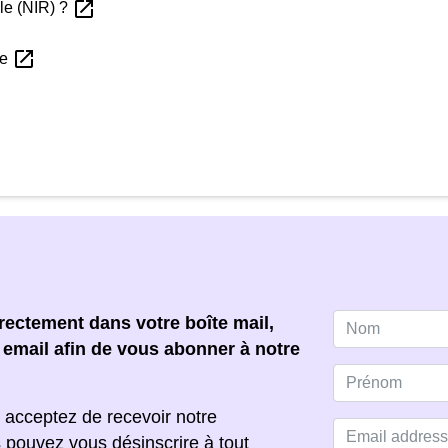
open_in_new
ale (NIR) ?
open_in_new
ge
ectement dans votre boîte mail,
e email afin de vous abonner à notre
 acceptez de recevoir notre
s pouvez vous désinscrire à tout