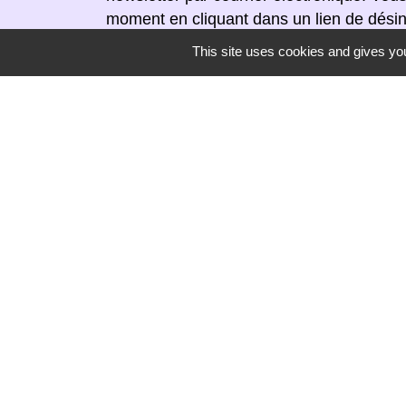
moment en cliquant dans un lien de désin
réceptionnée.
This site uses cookies and gives you
Secrétariat de mairie
Mairie de Mirmande