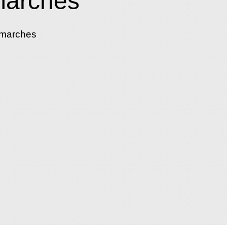
marches
émarches