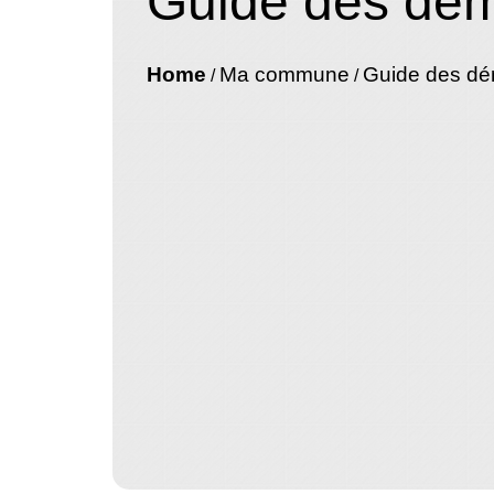
Guide des dé
Home
Ma commune
Guide des d
/
/