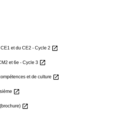
open_in_new
CE1 et du CE2 - Cycle 2
open_in_new
M2 et 6e - Cycle 3
open_in_new
ompétences et de culture
open_in_new
oisième
open_in_new
 (brochure)