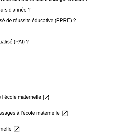
ours d'année ?
sé de réussite éducative (PPRE) ?
ualisé (PAI) ?
open_in_new
 l'école maternelle
open_in_new
ssages à l'école maternelle
open_in_new
rnelle