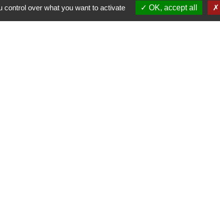
 control over what you want to activate
OK, accept all
-
-
-
Accessibilité
Plan du site
Gestion des cookies