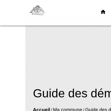
home
Guide des dé
Accueil
Ma commune
Guide des 
/
/