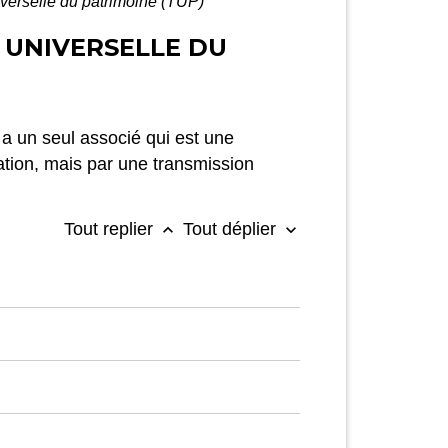
niverselle du patrimoine (TUP)
N UNIVERSELLE DU
 a un seul associé qui est une
dation, mais par une transmission
Tout replier
Tout déplier
keyboard_arrow_up
keyboard_arrow_down