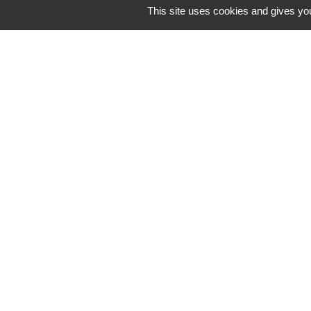
This site uses cookies and gives you
Secrétariat de mairie
Mairie de Mirmande
13 rue du Boulanger
26270 Mirmande - FRANCE
+33 4 75 63 03 90
-
Mentions légales
Politique de confidentialité