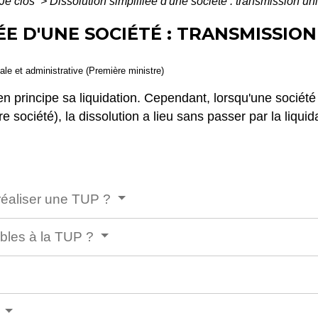
Je clos
>
Dissolution simplifiée d'une société : transmission u
ÉE D'UNE SOCIÉTÉ : TRANSMISSIO
gale et administrative (Première ministre)
en principe sa liquidation. Cependant, lorsqu'une société
e société), la dissolution a lieu sans passer par la liqui
 réaliser une TUP ?
ables à la TUP ?
?