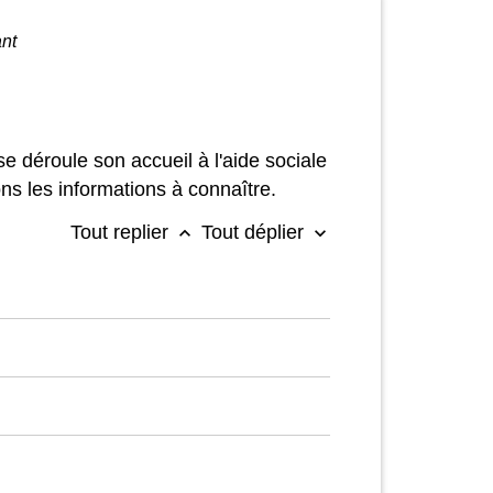
ant
e déroule son accueil à l'aide sociale
ons les informations à connaître.
Tout replier
Tout déplier
keyboard_arrow_up
keyboard_arrow_down