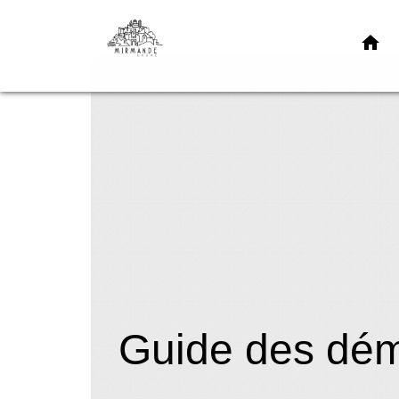
home
Guide des dé