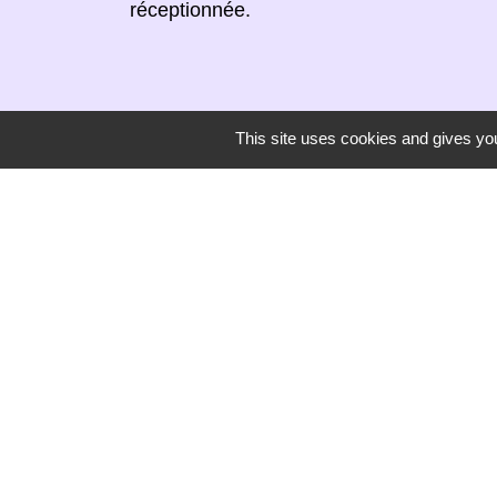
réceptionnée.
This site uses cookies and gives you
Secrétariat de mairie
Mairie de Mirmande
13 rue du Boulanger